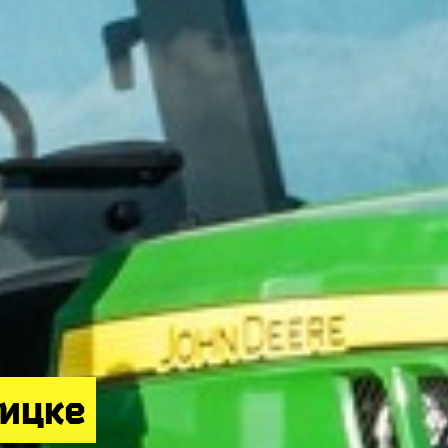
оицке